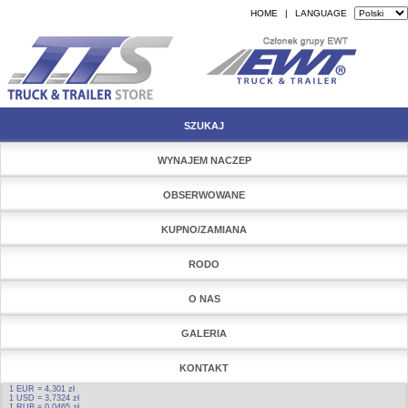
HOME
|
LANGUAGE
SZUKAJ
WYNAJEM NACZEP
OBSERWOWANE
KUPNO/ZAMIANA
RODO
O NAS
GALERIA
KONTAKT
1 EUR = 4,301 zł
1 USD = 3,7324 zł
1 RUB = 0,0465 zł