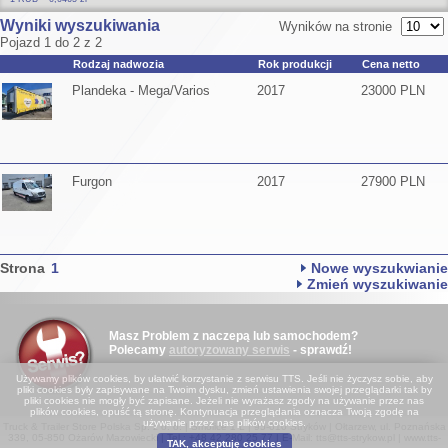
Wyniki wyszukiwania
Wyników na stronie
Pojazd 1 do 2 z 2
Rodzaj nadwozia
Rok produkcji
Cena netto
Plandeka - Mega/Varios
2017
23000 PLN
Furgon
2017
27900 PLN
Strona
1
Nowe wyszukwianie
Zmień wyszukiwanie
Masz Problem z naczepą lub samochodem?
Polecamy
autoryzowany serwis
- sprawdź!
Używamy plików cookies, by ułatwić korzystanie z serwisu TTS. Jeśli nie życzysz sobie, aby
pliki cookies były zapisywane na Twoim dysku, zmień ustawienia swojej przeglądarki tak by
pliki cookies nie mogły być zapisane. Jeżeli nie wyrażasz zgody na używanie przez nas
plików cookies, opuść tą stronę. Kontynuacja przeglądania oznacza Twoją zgodę na
używanie przez nas plików cookies.
Truck & Trailer Store Polska Sp. z o. o. | Smolice 1 L | 95-010 Stryków | Ołtarzew, ul. Poznańska
339, 05-850 Ożarów Mazowiecki | Tel.: +48 42 280 25 77 | E-Mail:
tts@tts-strykow.pl
|
www.tts-
TAK, akceptuję cookies