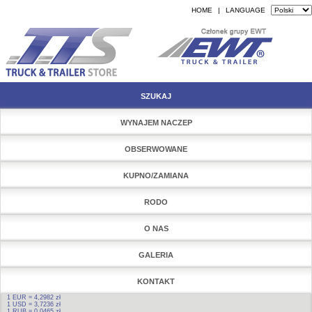
HOME
|
LANGUAGE
SZUKAJ
WYNAJEM NACZEP
OBSERWOWANE
KUPNO/ZAMIANA
RODO
O NAS
GALERIA
KONTAKT
1 EUR = 4,2982 zł
1 USD = 3,7236 zł
1 RUB = 0,0465 zł