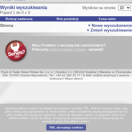
Wyniki wyszukiwania
Wyników na stronie
Pojazd 1 do 0 z 0
Rodzaj nadwozia
Rok produkcji
Cena netto
Strona
Nowe wyszukwianie
Zmień wyszukiwanie
Masz Problem z naczepą lub samochodem?
Polecamy
autoryzowany serwis
- sprawdź!
Truck & Trailer Store Polska Sp. z o. o. | Smolice 1 L | 95-010 Stryków | Ołtarzew, ul. Poznańska
339, 05-850 Ożarów Mazowiecki | Tel.: +48 42 280 25 77 | E-Mail:
tts@tts-strykow.pl
|
www.tts-
strykow.pl
|
Mapa witryny
Używamy plików cookies, by ułatwić korzystanie z serwisu TTS. Jeśli nie życzysz sobie, aby
pliki cookies były zapisywane na Twoim dysku, zmień ustawienia swojej przeglądarki tak by
pliki cookies nie mogły być zapisane. Jeżeli nie wyrażasz zgody na używanie przez nas
plików cookies, opuść tą stronę. Kontynuacja przeglądania oznacza Twoją zgodę na
używanie przez nas plików cookies.
TAK, akceptuję cookies