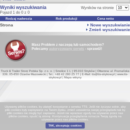
Wyniki wyszukiwania
Wyników na stronie
Pojazd 1 do 0 z 0
Rodzaj nadwozia
Rok produkcji
Cena netto
Strona
Nowe wyszukwianie
Zmień wyszukiwanie
Masz Problem z naczepą lub samochodem?
Polecamy
autoryzowany serwis
- sprawdź!
Truck & Trailer Store Polska Sp. z o. o. | Smolice 1 L | 95-010 Stryków | Ołtarzew, ul. Poznańska
339, 05-850 Ożarów Mazowiecki | Tel.: +48 42 280 25 77 | E-Mail:
tts@tts-strykow.pl
|
www.tts-
strykow.pl
|
Mapa witryny
Używamy plików cookies, by ułatwić korzystanie z serwisu TTS. Jeśli nie życzysz sobie, aby
pliki cookies były zapisywane na Twoim dysku, zmień ustawienia swojej przeglądarki tak by
pliki cookies nie mogły być zapisane. Jeżeli nie wyrażasz zgody na używanie przez nas
plików cookies, opuść tą stronę. Kontynuacja przeglądania oznacza Twoją zgodę na
używanie przez nas plików cookies.
TAK, akceptuję cookies