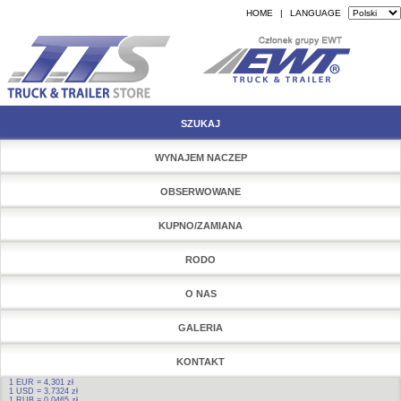
HOME
|
LANGUAGE
SZUKAJ
WYNAJEM NACZEP
OBSERWOWANE
KUPNO/ZAMIANA
RODO
O NAS
GALERIA
KONTAKT
1 EUR = 4,301 zł
1 USD = 3,7324 zł
1 RUB = 0,0465 zł