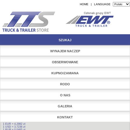
HOME
|
LANGUAGE
SZUKAJ
WYNAJEM NACZEP
OBSERWOWANE
KUPNO/ZAMIANA
RODO
O NAS
GALERIA
KONTAKT
1 EUR = 4,2982 zł
1 USD = 3,7236 zł
1 RUB = 0,0465 zł