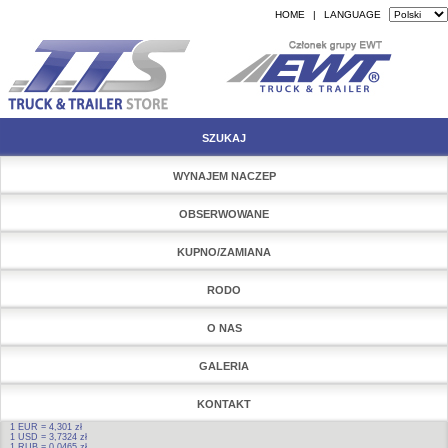
HOME
|
LANGUAGE
SZUKAJ
WYNAJEM NACZEP
OBSERWOWANE
KUPNO/ZAMIANA
RODO
O NAS
GALERIA
KONTAKT
1 EUR = 4,301 zł
1 USD = 3,7324 zł
1 RUB = 0,0465 zł