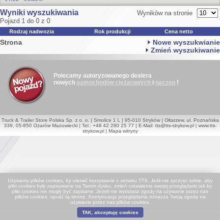
Wyniki wyszukiwania
Wyników na stronie
Pojazd 1 do 0 z 0
Rodzaj nadwozia
Rok produkcji
Cena netto
Strona
Nowe wyszukwianie
Zmień wyszukiwanie
Polecamy autoryzowanego dealera
nowych
samochodów ciężarowych
i
naczep
!
Truck & Trailer Store Polska Sp. z o. o. | Smolice 1 L | 95-010 Stryków | Ołtarzew, ul. Poznańska
339, 05-850 Ożarów Mazowiecki | Tel.: +48 42 280 25 77 | E-Mail:
tts@tts-strykow.pl
|
www.tts-
strykow.pl
|
Mapa witryny
Używamy plików cookies, by ułatwić korzystanie z serwisu TTS. Jeśli nie życzysz sobie, aby
pliki cookies były zapisywane na Twoim dysku, zmień ustawienia swojej przeglądarki tak by
pliki cookies nie mogły być zapisane. Jeżeli nie wyrażasz zgody na używanie przez nas
plików cookies, opuść tą stronę. Kontynuacja przeglądania oznacza Twoją zgodę na
używanie przez nas plików cookies.
TAK, akceptuję cookies