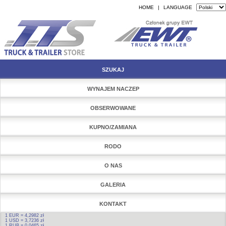
HOME
|
LANGUAGE
SZUKAJ
WYNAJEM NACZEP
OBSERWOWANE
KUPNO/ZAMIANA
RODO
O NAS
GALERIA
KONTAKT
1 EUR = 4,2982 zł
1 USD = 3,7236 zł
1 RUB = 0,0465 zł