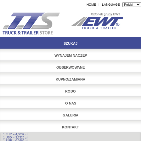
HOME
|
LANGUAGE
SZUKAJ
WYNAJEM NACZEP
OBSERWOWANE
KUPNO/ZAMIANA
RODO
O NAS
GALERIA
KONTAKT
1 EUR = 4,3037 zł
1 USD = 3,7226 zł
1 RUB = 0,0465 zł