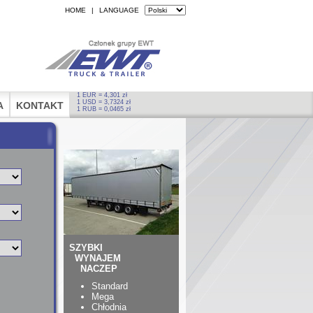
HOME
|
LANGUAGE
1 EUR = 4,301 zł
1 USD = 3,7324 zł
A
KONTAKT
1 RUB = 0,0465 zł
SZYBKI
WYNAJEM
NACZEP
Standard
Mega
Chłodnia