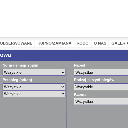
OBSERWOWANE
KUPNO/ZAMIANA
RODO
O NAS
GALERI
łowa
Norma emisji spalin
Napęd
Przebieg (od/do)
Rodzaj skrzyni biegów
Kabina