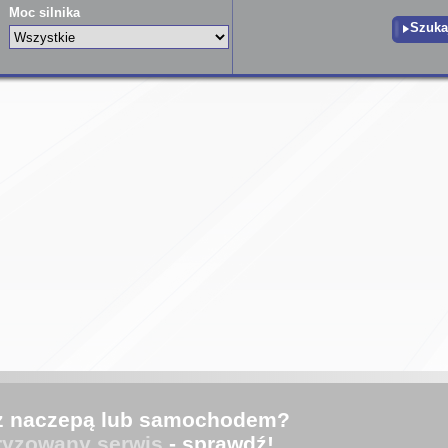
Moc silnika
z naczepą lub samochodem?
ryzowany serwis
- sprawdź!