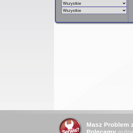
Masz Problem 
Polecamy
auto